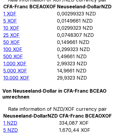
CFA-Franc BCEAO
XOF
Neuseeland-Dollar
NZD
1
XOF
0,00299323
NZD
5
XOF
0,0149661
NZD
10
XOF
0,0299323
NZD
25
XOF
0,0748307
NZD
50
XOF
0,149661
NZD
100
XOF
0,299323
NZD
500
XOF
1,49661
NZD
1.000
XOF
2,99323
NZD
5.000
XOF
14,9661
NZD
10.000
XOF
29,9323
NZD
Von Neuseeland-Dollar in CFA-Franc BCEAO
umrechnen
Rate information of NZD/XOF currency pair
Neuseeland-Dollar
NZD
CFA-Franc BCEAO
XOF
1
NZD
334,087
XOF
5
NZD
1.670,44
XOF