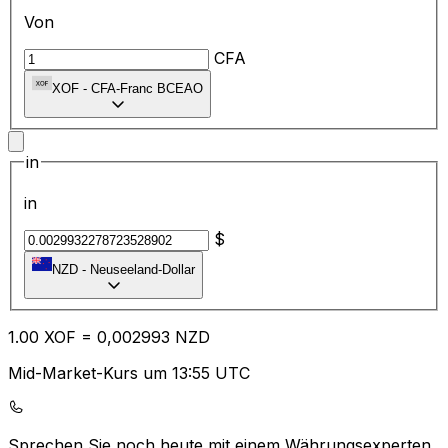
Von
CFA
XOF
-
CFA-Franc BCEAO
in
in
$
NZD
-
Neuseeland-Dollar
1.00
XOF
=
0,
002993
NZD
Mid-Market-Kurs um 13:55 UTC
Sprechen Sie noch heute mit einem Währungsexperten.