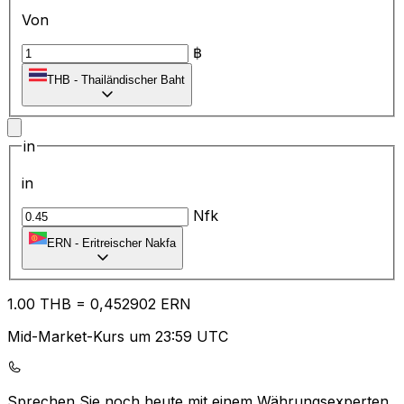
Von
฿
THB
-
Thailändischer Baht
in
in
Nfk
ERN
-
Eritreischer Nakfa
1.00
THB
=
0,
452902
ERN
Mid-Market-Kurs um 23:59 UTC
Sprechen Sie noch heute mit einem Währungsexperten.