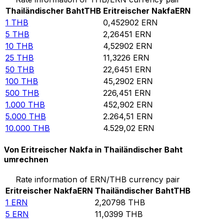
Thailändischer Baht
THB
Eritreischer Nakfa
ERN
1
THB
0,452902
ERN
5
THB
2,26451
ERN
10
THB
4,52902
ERN
25
THB
11,3226
ERN
50
THB
22,6451
ERN
100
THB
45,2902
ERN
500
THB
226,451
ERN
1.000
THB
452,902
ERN
5.000
THB
2.264,51
ERN
10.000
THB
4.529,02
ERN
Von Eritreischer Nakfa in Thailändischer Baht
umrechnen
Rate information of ERN/THB currency pair
Eritreischer Nakfa
ERN
Thailändischer Baht
THB
1
ERN
2,20798
THB
5
ERN
11,0399
THB