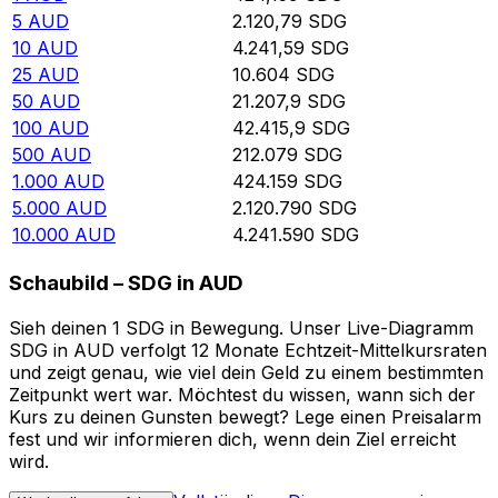
5
AUD
2.120,79
SDG
10
AUD
4.241,59
SDG
25
AUD
10.604
SDG
50
AUD
21.207,9
SDG
100
AUD
42.415,9
SDG
500
AUD
212.079
SDG
1.000
AUD
424.159
SDG
5.000
AUD
2.120.790
SDG
10.000
AUD
4.241.590
SDG
Schaubild – SDG in AUD
Sieh deinen 1 SDG in Bewegung. Unser Live-Diagramm
SDG in AUD verfolgt 12 Monate Echtzeit-Mittelkursraten
und zeigt genau, wie viel dein Geld zu einem bestimmten
Zeitpunkt wert war. Möchtest du wissen, wann sich der
Kurs zu deinen Gunsten bewegt? Lege einen Preisalarm
fest und wir informieren dich, wenn dein Ziel erreicht
wird.