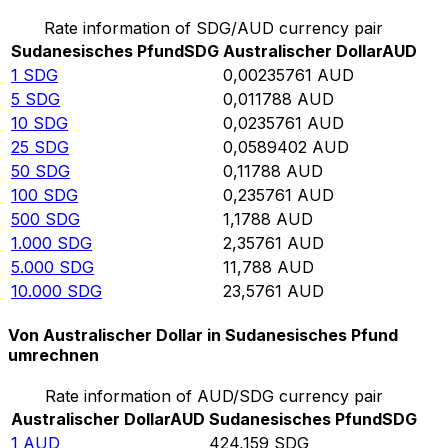
Rate information of SDG/AUD currency pair
Sudanesisches Pfund
SDG
Australischer Dollar
AUD
1
SDG
0,00235761
AUD
5
SDG
0,011788
AUD
10
SDG
0,0235761
AUD
25
SDG
0,0589402
AUD
50
SDG
0,11788
AUD
100
SDG
0,235761
AUD
500
SDG
1,1788
AUD
1.000
SDG
2,35761
AUD
5.000
SDG
11,788
AUD
10.000
SDG
23,5761
AUD
Von Australischer Dollar in Sudanesisches Pfund
umrechnen
Rate information of AUD/SDG currency pair
Australischer Dollar
AUD
Sudanesisches Pfund
SDG
1
AUD
424,159
SDG