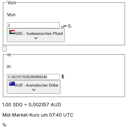
Von
Von
ج.س.
SDG
-
Sudanesisches Pfund
in
in
$
AUD
-
Australischer Dollar
1.00
SDG
=
0,
002357
AUD
Mid-Market-Kurs um 07:40 UTC