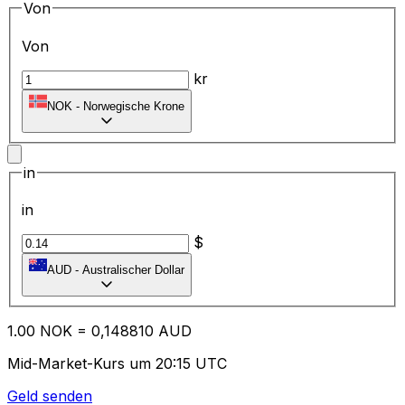
Von
Von
kr
NOK
-
Norwegische Krone
in
in
$
AUD
-
Australischer Dollar
1.00
NOK
=
0,
148810
AUD
Mid-Market-Kurs um 20:15 UTC
Geld senden