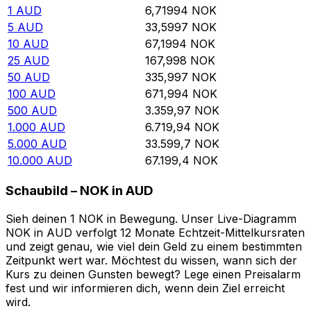
1
AUD
6,71994
NOK
5
AUD
33,5997
NOK
10
AUD
67,1994
NOK
25
AUD
167,998
NOK
50
AUD
335,997
NOK
100
AUD
671,994
NOK
500
AUD
3.359,97
NOK
1.000
AUD
6.719,94
NOK
5.000
AUD
33.599,7
NOK
10.000
AUD
67.199,4
NOK
Schaubild – NOK in AUD
Sieh deinen 1 NOK in Bewegung. Unser Live-Diagramm
NOK in AUD verfolgt 12 Monate Echtzeit-Mittelkursraten
und zeigt genau, wie viel dein Geld zu einem bestimmten
Zeitpunkt wert war. Möchtest du wissen, wann sich der
Kurs zu deinen Gunsten bewegt? Lege einen Preisalarm
fest und wir informieren dich, wenn dein Ziel erreicht
wird.