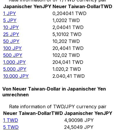
Japanischer Yen
JPY
Neuer Taiwan-Dollar
TWD
1
JPY
0,204041
TWD
5
JPY
1,0202
TWD
10
JPY
2,04041
TWD
25
JPY
5,10102
TWD
50
JPY
10,202
TWD
100
JPY
20,4041
TWD
500
JPY
102,02
TWD
1.000
JPY
204,041
TWD
5.000
JPY
1.020,2
TWD
10.000
JPY
2.040,41
TWD
Von Neuer Taiwan-Dollar in Japanischer Yen
umrechnen
Rate information of TWD/JPY currency pair
Neuer Taiwan-Dollar
TWD
Japanischer Yen
JPY
1
TWD
4,90098
JPY
5
TWD
24,5049
JPY