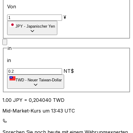
Von
¥
JPY
-
Japanischer Yen
in
in
NT$
TWD
-
Neuer Taiwan-Dollar
1.00
JPY
=
0,
204040
TWD
Mid-Market-Kurs um 13:43 UTC
Sprechen Sie noch heute mit einem Währungsexperten.