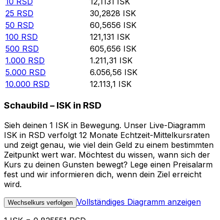
10
RSD
12,1131
ISK
25
RSD
30,2828
ISK
50
RSD
60,5656
ISK
100
RSD
121,131
ISK
500
RSD
605,656
ISK
1.000
RSD
1.211,31
ISK
5.000
RSD
6.056,56
ISK
10.000
RSD
12.113,1
ISK
Schaubild – ISK in RSD
Sieh deinen 1 ISK in Bewegung. Unser Live-Diagramm
ISK in RSD verfolgt 12 Monate Echtzeit-Mittelkursraten
und zeigt genau, wie viel dein Geld zu einem bestimmten
Zeitpunkt wert war. Möchtest du wissen, wann sich der
Kurs zu deinen Gunsten bewegt? Lege einen Preisalarm
fest und wir informieren dich, wenn dein Ziel erreicht
wird.
Vollständiges Diagramm anzeigen
Wechselkurs verfolgen