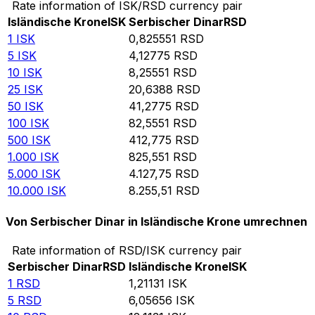
Rate information of ISK/RSD currency pair
Isländische Krone
ISK
Serbischer Dinar
RSD
1
ISK
0,825551
RSD
5
ISK
4,12775
RSD
10
ISK
8,25551
RSD
25
ISK
20,6388
RSD
50
ISK
41,2775
RSD
100
ISK
82,5551
RSD
500
ISK
412,775
RSD
1.000
ISK
825,551
RSD
5.000
ISK
4.127,75
RSD
10.000
ISK
8.255,51
RSD
Von Serbischer Dinar in Isländische Krone umrechnen
Rate information of RSD/ISK currency pair
Serbischer Dinar
RSD
Isländische Krone
ISK
1
RSD
1,21131
ISK
5
RSD
6,05656
ISK