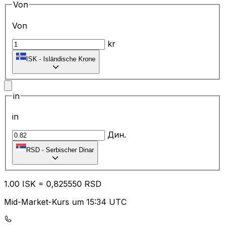
Von
Von
kr
ISK
-
Isländische Krone
in
in
Дин.
RSD
-
Serbischer Dinar
1.00
ISK
=
0,
825550
RSD
Mid-Market-Kurs um 15:34 UTC