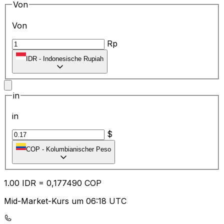
Von
Von
Rp
IDR
-
Indonesische Rupiah
in
in
$
COP
-
Kolumbianischer Peso
1.00
IDR
=
0,
177490
COP
Mid-Market-Kurs um 06:18 UTC