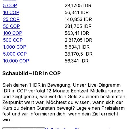
5
COP
28,1705
IDR
10
COP
56,341
IDR
25
COP
140,853
IDR
50
COP
281,705
IDR
100
COP
563,41
IDR
500
COP
2.817,05
IDR
1.000
COP
5.634,1
IDR
5.000
COP
28.170,5
IDR
10.000
COP
56.341
IDR
Schaubild – IDR in COP
Sieh deinen 1 IDR in Bewegung. Unser Live-Diagramm
IDR in COP verfolgt 12 Monate Echtzeit-Mittelkursraten
und zeigt genau, wie viel dein Geld zu einem bestimmten
Zeitpunkt wert war. Möchtest du wissen, wann sich der
Kurs zu deinen Gunsten bewegt? Lege einen Preisalarm
fest und wir informieren dich, wenn dein Ziel erreicht
wird.