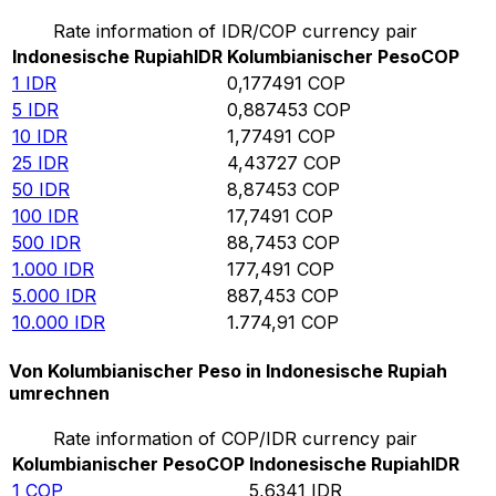
Rate information of IDR/COP currency pair
Indonesische Rupiah
IDR
Kolumbianischer Peso
COP
1
IDR
0,177491
COP
5
IDR
0,887453
COP
10
IDR
1,77491
COP
25
IDR
4,43727
COP
50
IDR
8,87453
COP
100
IDR
17,7491
COP
500
IDR
88,7453
COP
1.000
IDR
177,491
COP
5.000
IDR
887,453
COP
10.000
IDR
1.774,91
COP
Von Kolumbianischer Peso in Indonesische Rupiah
umrechnen
Rate information of COP/IDR currency pair
Kolumbianischer Peso
COP
Indonesische Rupiah
IDR
1
COP
5,6341
IDR