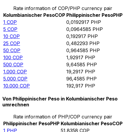
Rate information of COP/PHP currency pair
Kolumbianischer Peso
COP
Philippinischer Peso
PHP
1
COP
0,0192917
PHP
5
COP
0,0964585
PHP
10
COP
0,192917
PHP
25
COP
0,482293
PHP
50
COP
0,964585
PHP
100
COP
1,92917
PHP
500
COP
9,64585
PHP
1.000
COP
19,2917
PHP
5.000
COP
96,4585
PHP
10.000
COP
192,917
PHP
Von Philippinischer Peso in Kolumbianischer Peso
umrechnen
Rate information of PHP/COP currency pair
Philippinischer Peso
PHP
Kolumbianischer Peso
COP
1
PHP
51,8358
COP