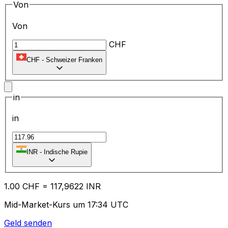
Von
Von
CHF
CHF
-
Schweizer Franken
in
in
₹
INR
-
Indische Rupie
1.00
CHF
=
11
7,9622
INR
Mid-Market-Kurs um 17:34 UTC
Geld senden