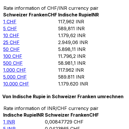
Rate information of CHF/INR currency pair
Schweizer Franken
CHF
Indische Rupie
INR
1
CHF
117,962
INR
5
CHF
589,811
INR
10
CHF
1.179,62
INR
25
CHF
2.949,06
INR
50
CHF
5.898,11
INR
100
CHF
11.796,2
INR
500
CHF
58.981,1
INR
1.000
CHF
117.962
INR
5.000
CHF
589.811
INR
10.000
CHF
1.179.620
INR
Von Indische Rupie in Schweizer Franken umrechnen
Rate information of INR/CHF currency pair
Indische Rupie
INR
Schweizer Franken
CHF
1
INR
0,00847729
CHF
5
INR
0,0423865
CHF