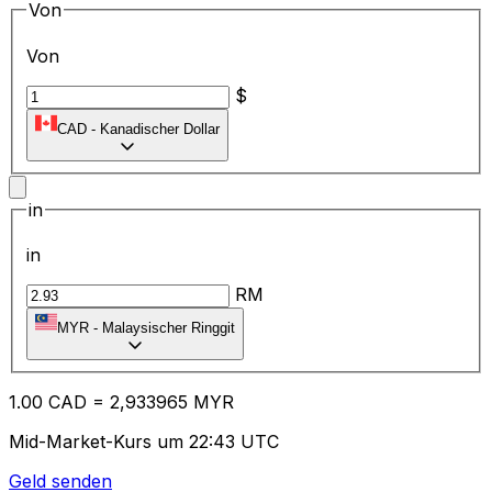
Von
Von
$
CAD
-
Kanadischer Dollar
in
in
RM
MYR
-
Malaysischer Ringgit
1.00
CAD
=
2,
933965
MYR
Mid-Market-Kurs um 22:43 UTC
Geld senden