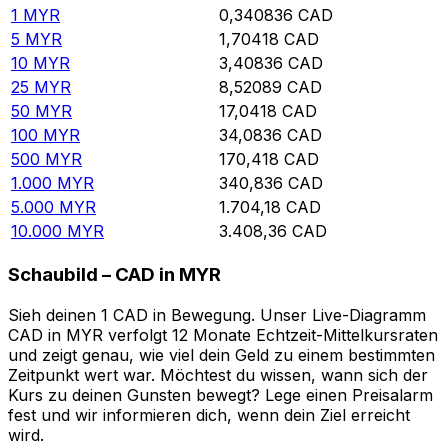
1
MYR
0,340836
CAD
5
MYR
1,70418
CAD
10
MYR
3,40836
CAD
25
MYR
8,52089
CAD
50
MYR
17,0418
CAD
100
MYR
34,0836
CAD
500
MYR
170,418
CAD
1.000
MYR
340,836
CAD
5.000
MYR
1.704,18
CAD
10.000
MYR
3.408,36
CAD
Schaubild – CAD in MYR
Sieh deinen 1 CAD in Bewegung. Unser Live-Diagramm
CAD in MYR verfolgt 12 Monate Echtzeit-Mittelkursraten
und zeigt genau, wie viel dein Geld zu einem bestimmten
Zeitpunkt wert war. Möchtest du wissen, wann sich der
Kurs zu deinen Gunsten bewegt? Lege einen Preisalarm
fest und wir informieren dich, wenn dein Ziel erreicht
wird.