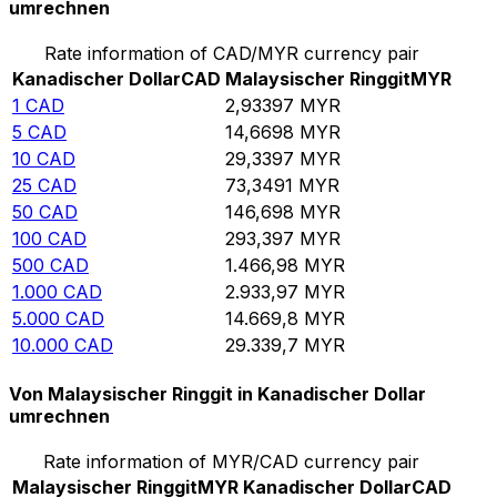
umrechnen
Rate information of CAD/MYR currency pair
Kanadischer Dollar
CAD
Malaysischer Ringgit
MYR
1
CAD
2,93397
MYR
5
CAD
14,6698
MYR
10
CAD
29,3397
MYR
25
CAD
73,3491
MYR
50
CAD
146,698
MYR
100
CAD
293,397
MYR
500
CAD
1.466,98
MYR
1.000
CAD
2.933,97
MYR
5.000
CAD
14.669,8
MYR
10.000
CAD
29.339,7
MYR
Von Malaysischer Ringgit in Kanadischer Dollar
umrechnen
Rate information of MYR/CAD currency pair
Malaysischer Ringgit
MYR
Kanadischer Dollar
CAD