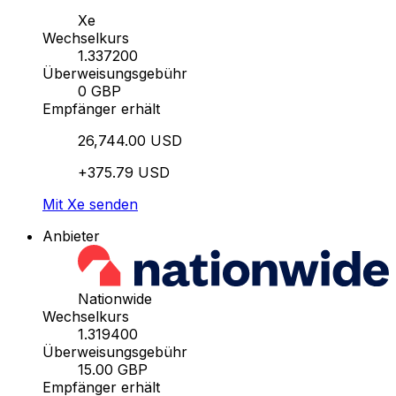
Xe
Wechselkurs
1.337200
Überweisungsgebühr
0 GBP
Empfänger erhält
26,744.00 USD
+375.79 USD
Mit Xe senden
Anbieter
Nationwide
Wechselkurs
1.319400
Überweisungsgebühr
15.00 GBP
Empfänger erhält