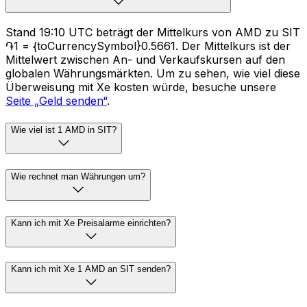
Stand 19:10 UTC beträgt der Mittelkurs von AMD zu SIT
֏1 = {toCurrencySymbol}0.5661. Der Mittelkurs ist der
Mittelwert zwischen An- und Verkaufskursen auf den
globalen Währungsmärkten. Um zu sehen, wie viel diese
Überweisung mit Xe kosten würde, besuche unsere
Seite „Geld senden“
.
Wie viel ist 1 AMD in SIT?
Wie rechnet man Währungen um?
Kann ich mit Xe Preisalarme einrichten?
Kann ich mit Xe 1 AMD an SIT senden?