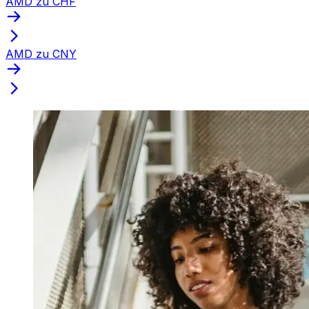
AMD zu CHF
AMD zu CNY