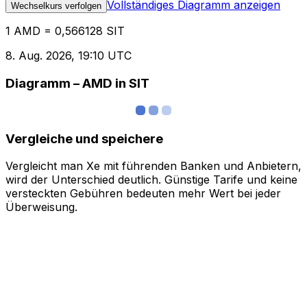
Vollständiges Diagramm anzeigen
Wechselkurs verfolgen
1 AMD = 0,566128 SIT
8. Aug. 2026, 19:10 UTC
Diagramm – AMD in SIT
Vergleiche und speichere
Vergleicht man Xe mit führenden Banken und Anbietern,
wird der Unterschied deutlich. Günstige Tarife und keine
versteckten Gebühren bedeuten mehr Wert bei jeder
Überweisung.