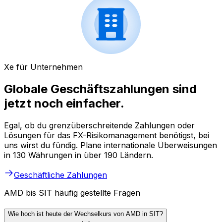
Xe für Unternehmen
Globale Geschäftszahlungen sind
jetzt noch einfacher.
Egal, ob du grenzüberschreitende Zahlungen oder
Lösungen für das FX-Risikomanagement benötigst, bei
uns wirst du fündig. Plane internationale Überweisungen
in 130 Währungen in über 190 Ländern.
Geschäftliche Zahlungen
AMD bis SIT häufig gestellte Fragen
Wie hoch ist heute der Wechselkurs von AMD in SIT?