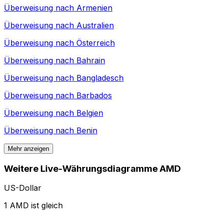
Überweisung nach
Armenien
Überweisung nach
Australien
Überweisung nach
Österreich
Überweisung nach
Bahrain
Überweisung nach
Bangladesch
Überweisung nach
Barbados
Überweisung nach
Belgien
Überweisung nach
Benin
Mehr anzeigen
Weitere Live-Währungsdiagramme AMD
US-Dollar
1 AMD ist gleich