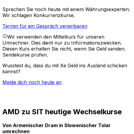
Sprechen Sie noch heute mit einem Währungsexperten.
Wir schlagen Konkurrenzkurse.
Termin für ein Gespräch vereinbaren
Wir verwenden den Mittelkurs für unseren
Umrechner. Dies dient nur zu Informationszwecken.
Diesen Kurs erhalten Sie nicht, wenn Sie Geld senden.
Sendekurse prüfen.
Wusstest du, dass du mit Xe Geld ins Ausland schicken
kannst?
Melde dich noch heute an
AMD zu SIT heutige Wechselkurse
Von Armenischer Dram in Slowenischer Tolar
umrechnen