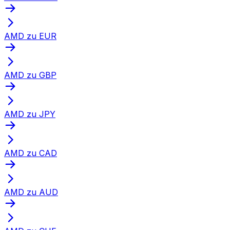
AMD zu EUR
AMD zu GBP
AMD zu JPY
AMD zu CAD
AMD zu AUD