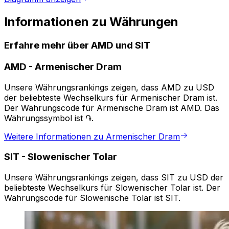
Informationen zu Währungen
Erfahre mehr über AMD und SIT
AMD
-
Armenischer Dram
Unsere Währungsrankings zeigen, dass AMD zu USD
der beliebteste Wechselkurs für Armenischer Dram ist.
Der Währungscode für Armenische Dram ist AMD. Das
Währungssymbol ist ֏.
Weitere Informationen zu Armenischer Dram
SIT
-
Slowenischer Tolar
Unsere Währungsrankings zeigen, dass SIT zu USD der
beliebteste Wechselkurs für Slowenischer Tolar ist. Der
Währungscode für Slowenische Tolar ist SIT.