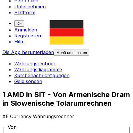
Persönlich
Unternehmen
Plattform
DE
Anmelden
Registrieren
Hilfe
Die App herunterladen
Menü umschalten
Währungsrechner
Währungsdiagramme
Kursbenachrichtigungen
Geld senden
1 AMD in SIT - Von Armenische Dram
in Slowenische Tolarumrechnen
XE Currency Währungsrechner
Von