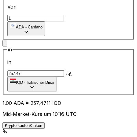
Von
ADA
-
Cardano
in
in
ع.د
IQD
-
Irakischer Dinar
1.00
ADA
=
25
7,4711
IQD
Mid-Market-Kurs um 10:16 UTC
Krypto kaufenKraken