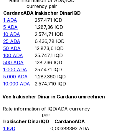
Rate information of ADA/IQD
currency pair
Cardano
ADA
Irakischer Dinar
IQD
1
ADA
257,471
IQD
5
ADA
1.287,36
IQD
10
ADA
2.574,71
IQD
25
ADA
6.436,78
IQD
50
ADA
12.873,6
IQD
100
ADA
25.747,1
IQD
500
ADA
128.736
IQD
1.000
ADA
257.471
IQD
5.000
ADA
1.287.360
IQD
10.000
ADA
2.574.710
IQD
Von Irakischer Dinar in Cardano umrechnen
Rate information of IQD/ADA currency
pair
Irakischer Dinar
IQD
Cardano
ADA
1
IQD
0,00388393
ADA