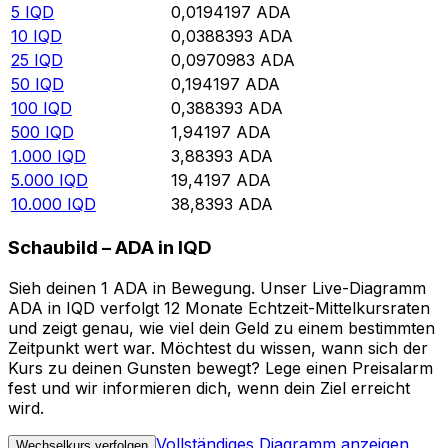
5
IQD
0,0194197
ADA
10
IQD
0,0388393
ADA
25
IQD
0,0970983
ADA
50
IQD
0,194197
ADA
100
IQD
0,388393
ADA
500
IQD
1,94197
ADA
1.000
IQD
3,88393
ADA
5.000
IQD
19,4197
ADA
10.000
IQD
38,8393
ADA
Schaubild – ADA in IQD
Sieh deinen 1 ADA in Bewegung. Unser Live-Diagramm
ADA in IQD verfolgt 12 Monate Echtzeit-Mittelkursraten
und zeigt genau, wie viel dein Geld zu einem bestimmten
Zeitpunkt wert war. Möchtest du wissen, wann sich der
Kurs zu deinen Gunsten bewegt? Lege einen Preisalarm
fest und wir informieren dich, wenn dein Ziel erreicht
wird.
Vollständiges Diagramm anzeigen
Wechselkurs verfolgen