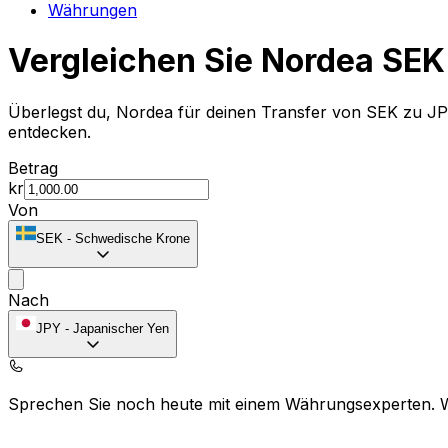
Währungen
Vergleichen Sie Nordea SEK
Überlegst du, Nordea für deinen Transfer von SEK zu J
entdecken.
Betrag
kr
Von
SEK
-
Schwedische Krone
Nach
JPY
-
Japanischer Yen
Sprechen Sie noch heute mit einem Währungsexperten.
Termin für ein Gespräch vereinbaren