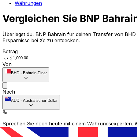
Währungen
Vergleichen Sie BNP Bahra
Überlegst du, BNP Bahrain für deinen Transfer von BH
Ersparnisse bei Xe zu entdecken.
Betrag
.د.ب
Von
BHD
-
Bahrain-Dinar
Nach
AUD
-
Australischer Dollar
Sprechen Sie noch heute mit einem Währungsexperten.
Termin für ein Gespräch vereinbaren