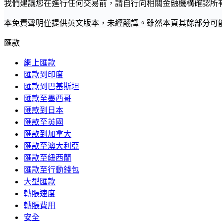
我們建議您在進行任何交易前，請自行向相關金融機構確認所
本免責聲明僅提供英文版本，未經翻譯。雖然本頁其餘部分可
匯款
網上匯款
匯款到印度
匯款到巴基斯坦
匯款至墨西哥
匯款到日本
匯款至英國
匯款到加拿大
匯款至澳大利亞
匯款至紐西蘭
匯款至行動錢包
大型匯款
轉賬速度
轉賬費用
安全