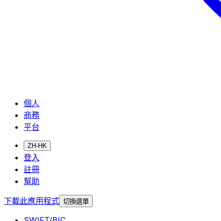
個人
商務
平台
ZH-HK
登入
註冊
幫助
下載此應用程式
切換選單
SWIFT/BIC