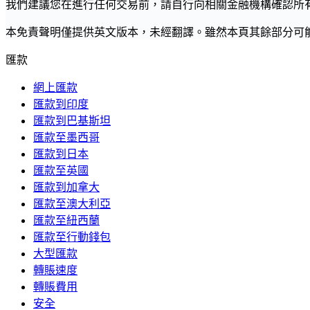
我們建議您在進行任何交易前，請自行向相關金融機構確認所
本免責聲明僅提供英文版本，未經翻譯。雖然本頁其餘部分可
匯款
網上匯款
匯款到印度
匯款到巴基斯坦
匯款至墨西哥
匯款到日本
匯款至英國
匯款到加拿大
匯款至澳大利亞
匯款至紐西蘭
匯款至行動錢包
大型匯款
轉賬速度
轉賬費用
安全