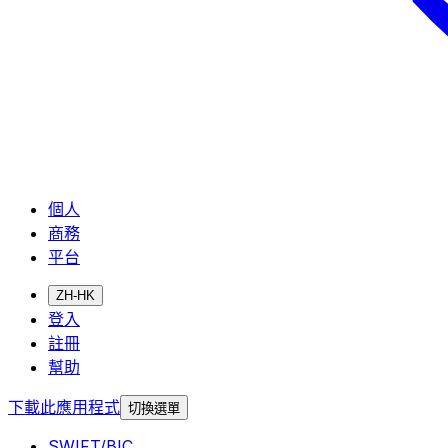
個人
商務
平台
ZH-HK
登入
註冊
幫助
下載此應用程式
切換選單
SWIFT/BIC