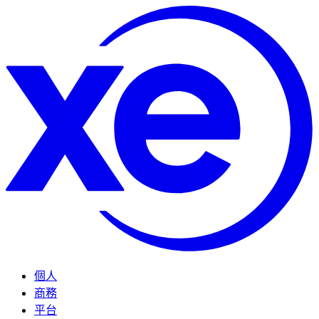
個人
商務
平台