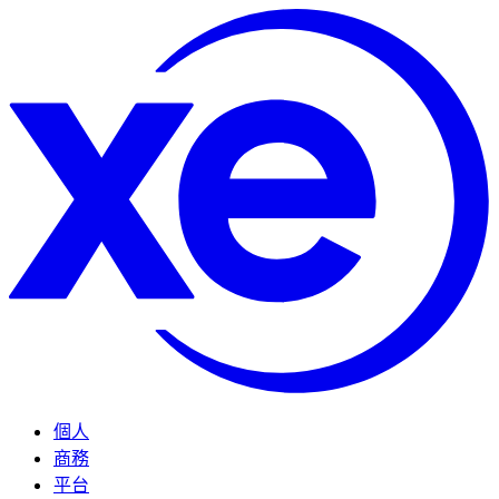
個人
商務
平台