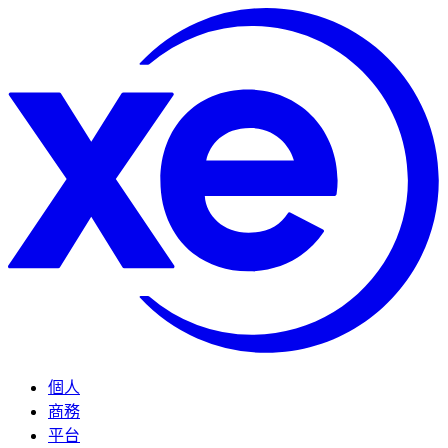
個人
商務
平台