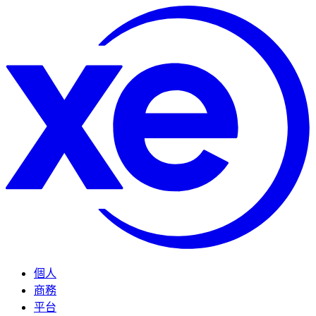
個人
商務
平台