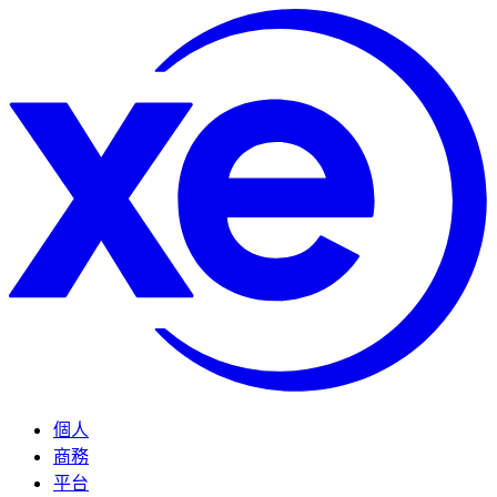
個人
商務
平台