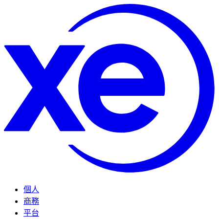
個人
商務
平台