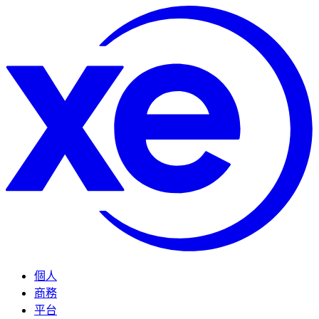
個人
商務
平台