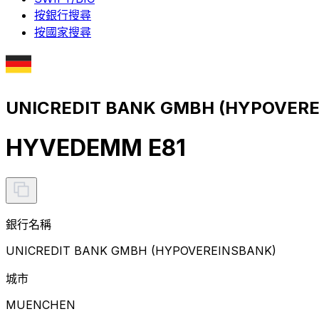
按銀行搜尋
按國家搜尋
UNICREDIT BANK GMBH (HYPOVER
HYVEDEMM E81
銀行名稱
UNICREDIT BANK GMBH (HYPOVEREINSBANK)
城市
MUENCHEN