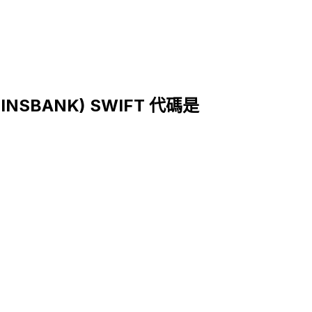
EINSBANK) SWIFT 代碼是