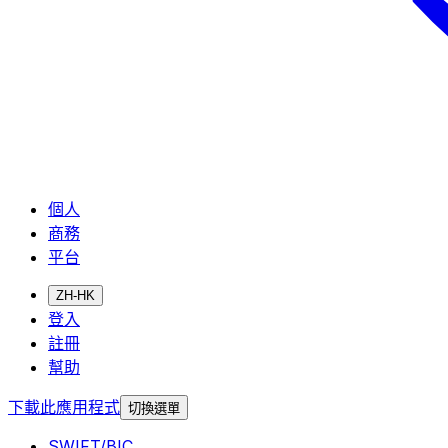
個人
商務
平台
ZH-HK
登入
註冊
幫助
下載此應用程式
切換選單
SWIFT/BIC