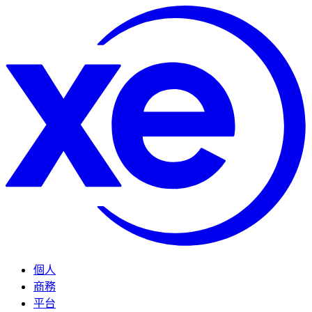
個人
商務
平台