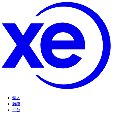
個人
商務
平台