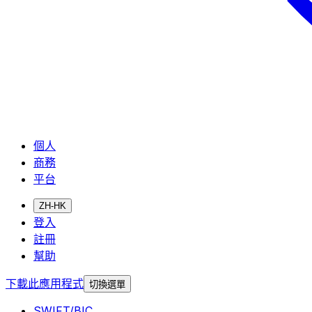
個人
商務
平台
ZH-HK
登入
註冊
幫助
下載此應用程式
切換選單
SWIFT/BIC