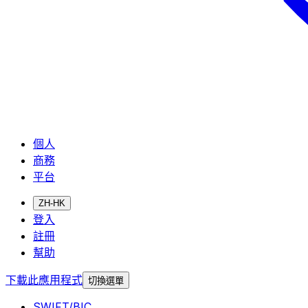
個人
商務
平台
ZH-HK
登入
註冊
幫助
下載此應用程式
切換選單
SWIFT/BIC