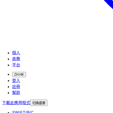
個人
商務
平台
ZH-HK
登入
註冊
幫助
下載此應用程式
切換選單
SWIFT/BIC