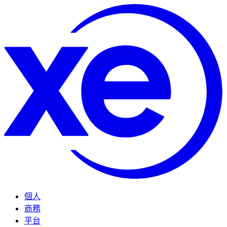
個人
商務
平台