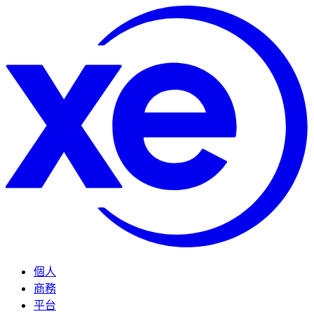
個人
商務
平台