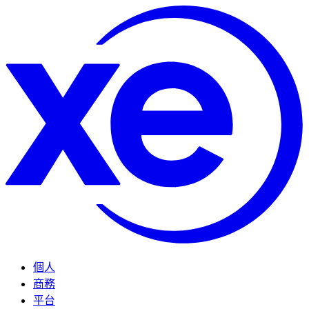
個人
商務
平台