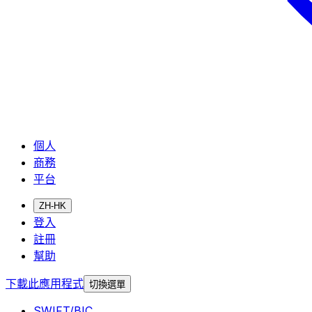
個人
商務
平台
ZH-HK
登入
註冊
幫助
下載此應用程式
切換選單
SWIFT/BIC