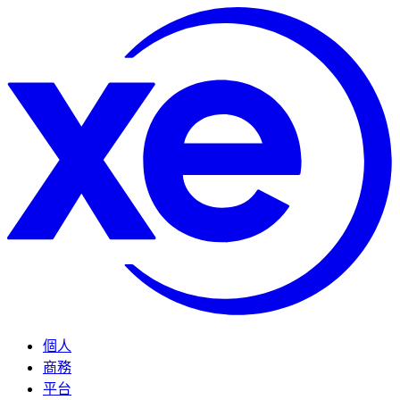
個人
商務
平台