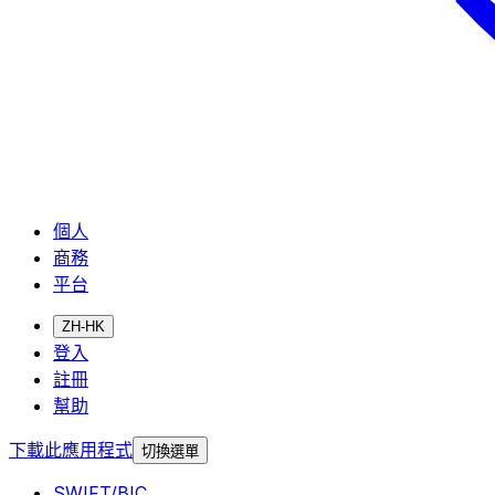
個人
商務
平台
ZH-HK
登入
註冊
幫助
下載此應用程式
切換選單
SWIFT/BIC