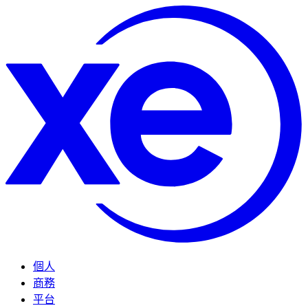
個人
商務
平台