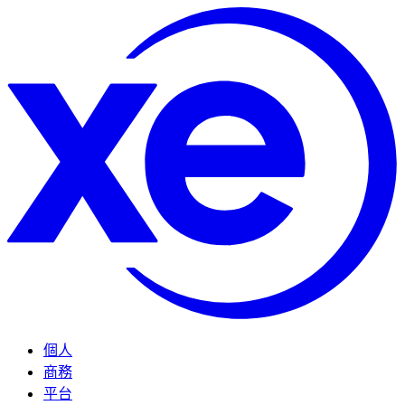
個人
商務
平台