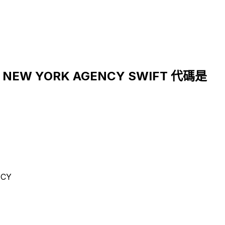
., NEW YORK AGENCY SWIFT 代碼是
NCY