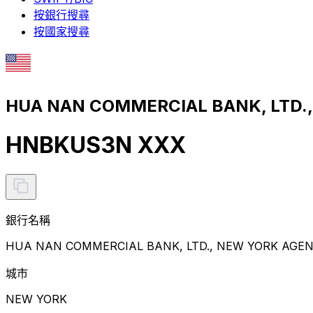
按銀行搜尋
按國家搜尋
HUA NAN COMMERCIAL BANK, LTD
HNBKUS3N XXX
銀行名稱
HUA NAN COMMERCIAL BANK, LTD., NEW YORK AGE
城市
NEW YORK