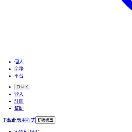
個人
商務
平台
ZH-HK
登入
註冊
幫助
下載此應用程式
切換選單
SWIFT/BIC