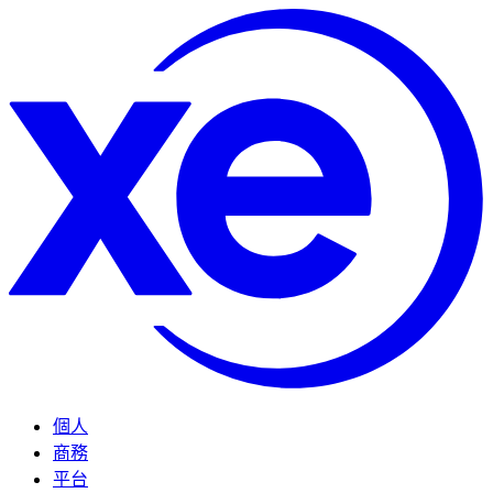
個人
商務
平台