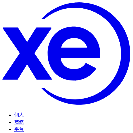
個人
商務
平台