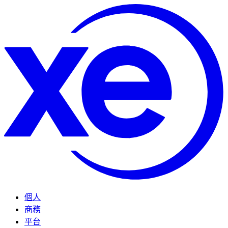
個人
商務
平台