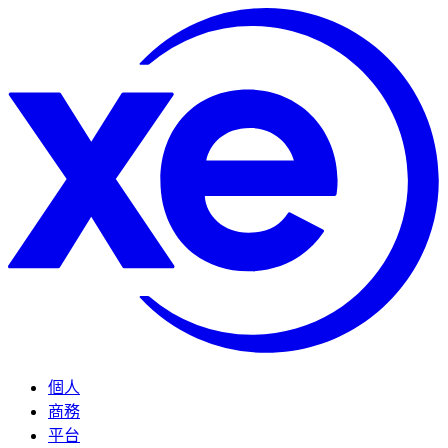
個人
商務
平台