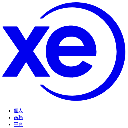
個人
商務
平台