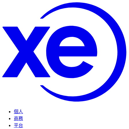
個人
商務
平台