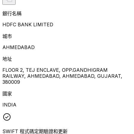
銀行名稱
HDFC BANK LIMITED
城市
AHMEDABAD
地址
FLOOR 2, TEJ ENCLAVE, OPP.GANDHIGRAM
RAILWAY, AHMEDABAD, AHMEDABAD, GUJARAT,
380009
國家
INDIA
SWIFT 程式碼定期驗證和更新