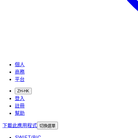
個人
商務
平台
ZH-HK
登入
註冊
幫助
下載此應用程式
切換選單
SWIFT/BIC