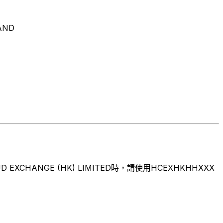
AND
ANGE (HK) LIMITED時，請使用HCEXHKHHXXX