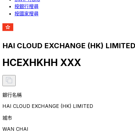
按銀行搜尋
按國家搜尋
HAI CLOUD EXCHANGE (HK) LIMIT
HCEXHKHH XXX
銀行名稱
HAI CLOUD EXCHANGE (HK) LIMITED
城市
WAN CHAI