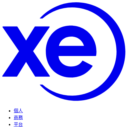
個人
商務
平台