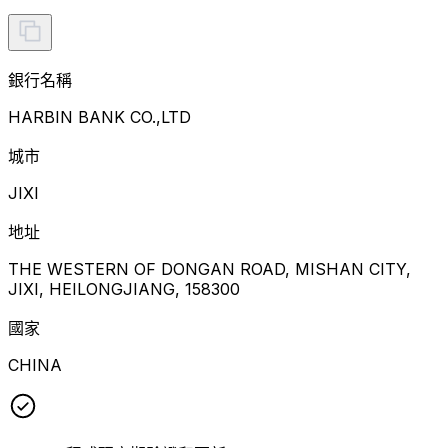
銀行名稱
HARBIN BANK CO.,LTD
城市
JIXI
地址
THE WESTERN OF DONGAN ROAD, MISHAN CITY,
JIXI, HEILONGJIANG, 158300
國家
CHINA