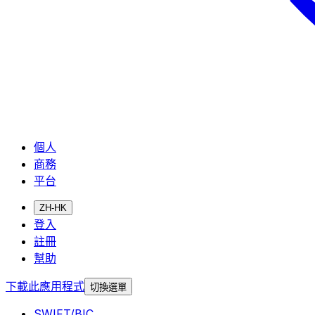
個人
商務
平台
ZH-HK
登入
註冊
幫助
下載此應用程式
切換選單
SWIFT/BIC