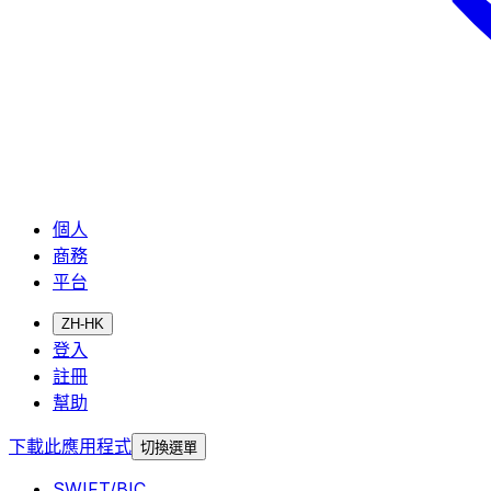
個人
商務
平台
ZH-HK
登入
註冊
幫助
下載此應用程式
切換選單
SWIFT/BIC