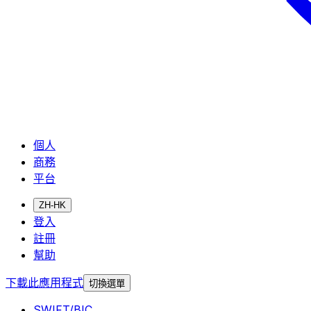
個人
商務
平台
ZH-HK
登入
註冊
幫助
下載此應用程式
切換選單
SWIFT/BIC