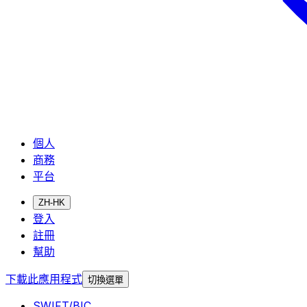
個人
商務
平台
ZH-HK
登入
註冊
幫助
下載此應用程式
切換選單
SWIFT/BIC