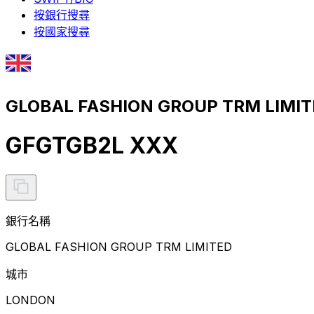
按銀行搜尋
按國家搜尋
GLOBAL FASHION GROUP TRM LIMI
GFGTGB2L XXX
銀行名稱
GLOBAL FASHION GROUP TRM LIMITED
城市
LONDON